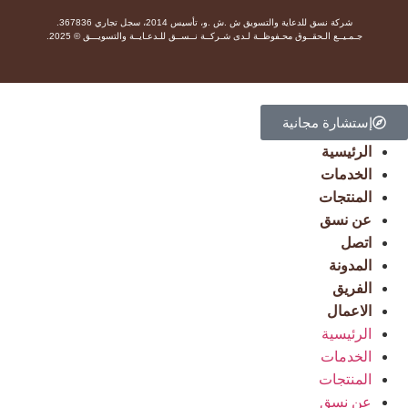
شركة نسق للدعاية والتسويق ش .ش .و، تأسيس 2014، سجل تجاري 367836.
جـمـيــع الـحقــوق محـفوظــة لـدى شـركــة نــســق للـدعـايــة والتسويـــق © 2025.
إستشارة مجانية
الرئيسية
الخدمات
المنتجات
عن نسق
اتصل
المدونة
الفريق
الاعمال
الرئيسية
الخدمات
المنتجات
عن نسق