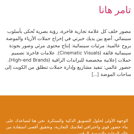
تامر هانا
مصور خلف كل علامة تجارية فاخرة، رؤية بصرية تُحكى بأسلوب
سينمائي. أضع بين يديك خبرتي في إخراج حملات الأزياء والموضة
بروح عالمية: مرئيات سينمائية: إنتاج محتوى مرئي وصور بجودة
سينمائية فائقة (Cinematic Visuals). علامات فاخرة: تصميم
حملات إعلانية مخصصة للبراندات الراقية (High-end Brands).
حضور عالمي: تنفيذ مشاريع وإدارة حملات تنطلق من الكويت إلى
ساحات الموضة […]
الوجهة الأولى لحلول التسويق الذكية والمبتكرة. نحن هنا لنساعدك على
بناء حضور قوي واحترافي لعلامتك التجارية، وتحقيق أقصى استفادة من
عالم الدعاية والتسويق الرقمي.