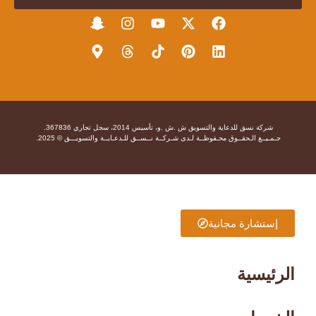
شركة نسق للدعاية والتسويق ش .ش .و، تأسيس 2014، سجل تجاري 367836.
جـمـيــع الـحقــوق محـفوظــة لـدى شـركــة نــســق للـدعـايــة والتسويـــق © 2025.
إستشارة مجانية
الرئيسية