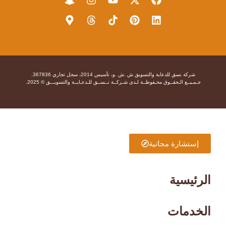
شركة نسق للدعاية والتسويق ش .ش .و، تأسيس 2014، سجل تجاري 367836.
جـمـيــع الـحقــوق محـفوظــة لـدى شـركــة نــســق للـدعـايــة والتسويـــق © 2025.
إستشارة مجانية
الرئيسية
الخدمات