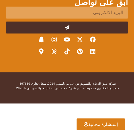
ابق على تواصل
شركة نسق للدعاية والتسويق ش .ش .و، تأسيس 2014، سجل تجاري 367836.
جـمـيــع الـحقــوق محـفوظــة لـدى شـركــة نــســق للـدعـايــة والتسويـــق © 2025.
إستشارة مجانية