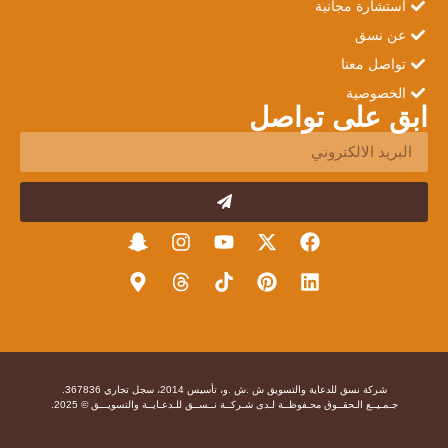
استشارة مجانية
عن نسق
تواصل معنا
الخصوصية
ابق على تواصل
شركة نسق للدعاية والتسويق ش .ش .و، تأسيس 2014، سجل تجاري 367836.
جـمـيــع الـحقــوق محـفوظــة لـدى شـركــة نــســق للـدعـايــة والتسويـــق © 2025.