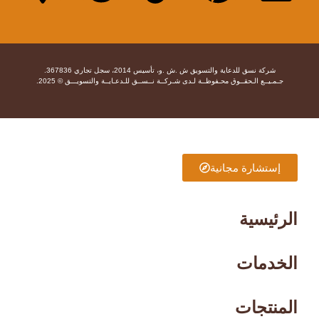
شركة نسق للدعاية والتسويق ش .ش .و، تأسيس 2014، سجل تجاري 367836.
جـمـيــع الـحقــوق محـفوظــة لـدى شـركــة نــســق للـدعـايــة والتسويـــق © 2025.
إستشارة مجانية
الرئيسية
الخدمات
المنتجات