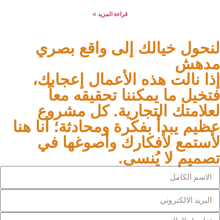
قراءة المزيد >
لنحول خيالك إلى واقع بصري
مدهش
إذا نالت هذه الأعمال إعجابك،
فتخيل ما يمكننا تحقيقه معاً
لعلامتك التجارية. كل مشروع
عظيم يبدأ بفكرة ومحادثة؛ أنا هنا
لأستمع لأفكارك وأصوغها في
تصميم لا يُنسى.