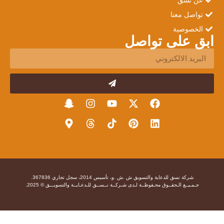
تواصل معنا
الخصوصية
ابق على تواصل
شركة نسق للدعاية والتسويق ش .ش .و، تأسيس 2014، سجل تجاري 367836.
جـمـيــع الـحقــوق محـفوظــة لـدى شـركــة نــســق للـدعـايــة والتسويـــق © 2025.