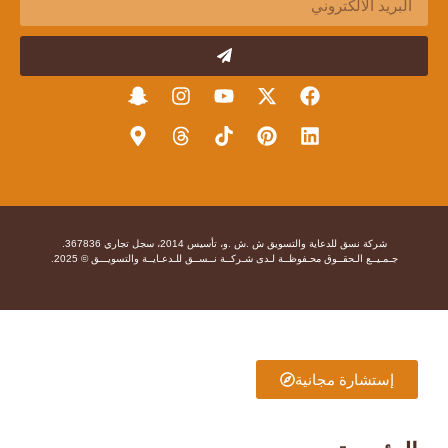
شركة نسق للدعاية والتسويق ش .ش .و، تأسيس 2014، سجل تجاري 367836.
جـمـيــع الـحقــوق محـفوظــة لـدى شـركــة نــســق للـدعـايــة والتسويـــق © 2025.
إستشارة مجانية