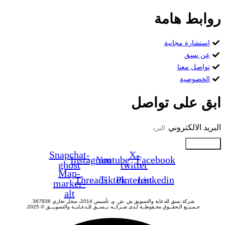
روابط هامة
استشارة مجانية
عن نسق
تواصل معنا
الخصوصية
ابق على تواصل
البريد الالكتروني
Submit
Snapchat-
X-
Instagram
Youtube
Facebook
ghost
twitter
Map-
Threads
Tiktok
Pinterest
Linkedin
marker-
alt
شركة نسق للدعاية والتسويق ش .ش .و، تأسيس 2014، سجل تجاري 367836.
جـمـيــع الـحقــوق محـفوظــة لـدى شـركــة نــســق للـدعـايــة والتسويـــق © 2025.