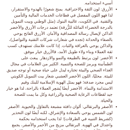
أسيء استخدامه.
الأزرق:
لون الثقة والاحترافية. يمنح شعورًا بالهدوء والاستقرار،
لذا فهو اللون المفضل في قطاعات الخدمات المالية والتأمين
والتقنية. في الكويت، غالبية البنوك (مثل الوطني وبيت التمويل
بالدرجة الخضراء المائلة للزُّرقة) تعتمد درجات الأزرق والأخضر
الداكن لإيصال رسالة المصداقية والأمان. الأزرق الفاتح يوحي
بالصفاء والحداثة (تجده في شعارات شركات التقنية والتواصل)،
والداكن يوحي بالعراقة والثبات. إذا كانت علامتك تستهدف كسب
ثقة العملاء وبناء ولاء طويل الأمد، فالأزرق خيار موفق.
الأخضر:
لون يرتبط بالطبيعة والنمو والازدهار. يبعث على
الطمأنينة ويرمز للصحة والتنمية. الكثير من العلامات في مجال
الغذاء الصحي والبيئة تختاره ليدل على حياة صحية أو توجه صديق
للبيئة. محليًا، اللون الأخضر العشبي شعار
بيت التمويل الكويتي
ليس مجرد صدفة؛ فهو يمثل الهوية الإسلامية للبنك وقيم
الاستدامة والنماء. الأخضر أيضًا يُشعِر العملاء بالراحة، لذا هو خيار
جيد لقطاعات الرعاية الصحية والزراعية وكل ما يمت للصحة
والحياة.
الأصفر والبرتقالي:
ألوان دافئة مشبعة بالتفاؤل والحيوية. الأصفر
لون الشمس يوحي بالسعادة والإشراق، لكنه أيضًا لون التحذير
(كشريط التنبيه في الطرقات)؛ لذا يجب استخدامه بحكمة
واعتدال في الهوية. البرتقالي مزيج من الأحمر والأصفر، يجمع