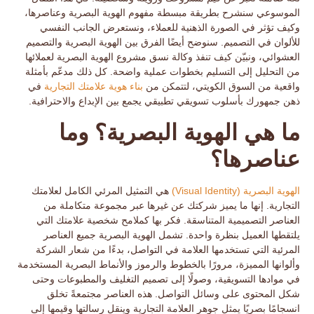
الموسوعي سنشرح بطريقة مبسطة مفهوم الهوية البصرية وعناصرها،
وكيف تؤثر في الصورة الذهنية للعملاء، ونستعرض الجانب النفسي
للألوان في التصميم. سنوضح أيضًا الفرق بين الهوية البصرية والتصميم
العشوائي، ونبيّن كيف تنفذ وكالة
نسق
مشروع الهوية البصرية لعملائها
من
التحليل إلى التسليم
بخطوات عملية واضحة. كل ذلك مدعّم بأمثلة
واقعية من السوق الكويتي، لتتمكن من
بناء هوية علامتك التجارية
في
ذهن جمهورك بأسلوب
تسويقي تطبيقي
يجمع بين الإبداع والاحترافية.
ما هي الهوية البصرية؟ وما
عناصرها؟
الهوية البصرية
(Visual Identity)
هي التمثيل المرئي الكامل لعلامتك
التجارية. إنها ما يميز شركتك عن غيرها عبر مجموعة متكاملة من
العناصر التصميمية المتناسقة. فكر بها كملامح شخصية علامتك التي
يلتقطها العميل بنظرة واحدة. تشمل الهوية البصرية
جميع العناصر
المرئية
التي تستخدمها العلامة في التواصل، بدءًا من شعار الشركة
وألوانها المميزة، مرورًا بالخطوط والرموز والأنماط البصرية المستخدمة
في موادها التسويقية، وصولًا إلى تصميم التغليف والمطبوعات وحتى
شكل المحتوى على وسائل التواصل. هذه العناصر مجتمعةً تخلق
انسجامًا بصريًا يمثل
جوهر العلامة التجارية
وينقل رسالتها وقيمها إلى