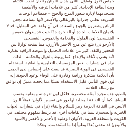
حماس الأول وتفاؤل الثاني. هذان اللونان رائعان لجذب الانتباه
وبث الطاقة الإيجابية. كثير من علامات الترفيه والأطعمة
تستخدمهما لإثارة شعور المرح والجوع – فمطاعم الوجبات
السريعة تطلي جدرانها بالبرتقالي والأصفر لأنها ببساطة تجعل
الزبائن
يشعرون بالجوع والسعادة
في آنٍ واحد. في المقابل، قد لا
يلائمان العلامات الجادة أو الفاخرة جدًا حيث قد يبدوان خفيفين.
البنفسجي:
لون الملوك والفخامة والغموض. البنفسجي
(الأرجواني) ينتج عن مزج الأحمر بالأزرق، مما يمنحه توازنًا بين
التحفيز والثقة. كثير من علامات التجميل والموضة الراقية تختاره
لأنه يشي بالأناقة والإبداع. كما يرتبط بالخيال والحكمة – لذلك
نراه في شعارات بعض المؤسسات التعليمية والثقافية. استخدام
البنفسجي في الهوية البصرية قد يبعث على إحساس لدى العميل
بأن العلامة
مبتكرة وراقية
وقادرة على الوفاء بوعود الجودة. إنه
لون قوي التأثير، قليل الاستخدام نسبيًا مما يجعله مميزًا إن توافق
مع رسالة العلامة.
بالطبع، هذه مجرد أمثلة مختصرة، فلكل لون تدرجاته ومعانيه بحسب
السياق. كما أن
الثقافة المحلية
لها دور في تفسير الألوان: فمثلاً اللون
الأبيض في الثقافة العربية رمز للسلام والنقاء (نراه في شعارات الجهات
الخيرية والصحية)، بينما في ثقافات أخرى قد يرتبط بمفهوم مختلف. في
الكويت والمنطقة العربية، الألوان الوطنية (الأحمر والأخضر والأسود
والأبيض) قد تضفي بُعدًا وطنياً إذا ما استُخدمت، وهكذا.