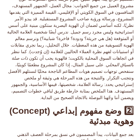
مشروع العميل من جميع الجوانب:
مجال العمل، الجمهور المستهدف،
المنافسون في السوق الكويتي
أو الإقليمي، القيمة المميزة التي يقدمها
المشروع، ورسالة ورؤية صاحب المشروع المستقبلية. قد يبدو الأمر
نظريًا، لكنه أساسي لضمان أن الهوية البصرية ستكون
مبنية على أسس
استراتيجية
وليس مجرد رسم جميل. ندرس أيضًا شخصية العلامة الحالية
أو المتوقعة (هل هي جريئة؟ ودودة؟ فاخرة؟ شبابية؟) ونرسم معالم
الهوية التسويقية
من هذه المعطيات. خلال التحليل، ربما نجري مقابلات
أو استبيانات لفهم نظرة العملاء الحاليين للعلامة (إن وُجدت). كما ننظر
في اتجاهات السوق المحلية بالكويت؛ فالهوية يجب أن تكون
ذات صلة
بالسياق المحلي
. على سبيل المثال، إذا كان المشروع مطعمًا كويتيًا،
سنفحص توجهات تصميم هويات المطاعم الناجحة محليًا لنستلهم الأفضل
ونتجنب التكرار. والنتيجة من هذه المرحلة هي وثيقة أو ملخص
إستراتيجي يحدد:
رسالة العلامة، شخصيتها، قيمها الأساسية، والجمهور
المستهدف
. هذا الملخص بمثابة
خارطة طريق
لباقي خطوات التصميم،
ويضمن أننا وجّهنا البوصلة بالاتجاه الصحيح من البداية.
2️⃣ وضع مفهوم إبداعي (Concept)
وهوية مبدئية
بعد جمع البيانات، يبدأ المصممون في نسق بمرحلة
العصف الذهني