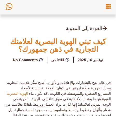
العودة إلى المدونة
كيف تبني الهوية البصرية لعلامتك
التجارية في ذهن جمهورك؟
نوفمبر 16, 2025
9:44 ص
No Comments
في عالم يعج بالشعارات والإعلانات والألوان، أصبح تميُّز
علامتك التجارية
بصريًا ضرورة ملحّة لزرعها في أذهان العملاء. فبالنسبة لأصحاب
المشاريع الصغيرة والمتوسطة في الكويت، قد يكون بناء
الهوية البصرية
القوية هو ما يمنحك الأفضلية في سوق تنافسي. الهوية البصرية هي
الوجه المرئي
لعلامتك؛ إنها كل ما يراه العميل ويرتبط تلقائيًا بعلامتك من
شعار وألوان وخطوط وأنماط وتصاميم. ليست مجرد لمسة جمالية، بل
لغة صامتة
تعبر عن قيم مشروعك ورؤيته وشخصيته. في هذا المقال