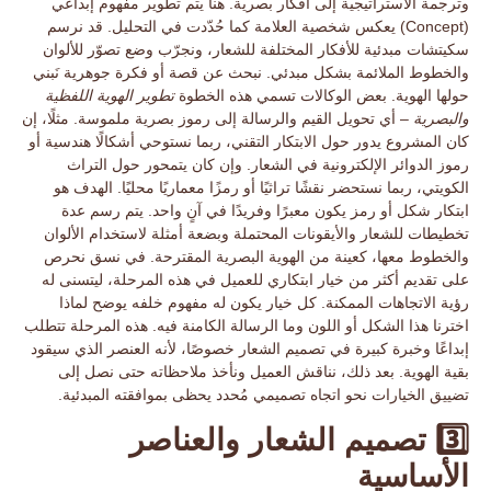
وترجمة الاستراتيجية إلى أفكار بصرية. هنا يتم تطوير
مفهوم إبداعي
(Concept) يعكس شخصية العلامة كما حُدّدت في التحليل. قد نرسم
سكيتشات مبدئية للأفكار المختلفة للشعار، ونجرّب وضع تصوّر للألوان
والخطوط الملائمة بشكل مبدئي. نبحث عن قصة أو فكرة جوهرية نَبني
حولها الهوية. بعض الوكالات تسمي هذه الخطوة
تطوير الهوية اللفظية
والبصرية
– أي تحويل القيم والرسالة إلى
رموز بصرية
ملموسة. مثلًا، إن
كان المشروع يدور حول الابتكار التقني، ربما نستوحي أشكالًا هندسية أو
رموز الدوائر الإلكترونية في الشعار. وإن كان يتمحور حول التراث
الكويتي، ربما نستحضر نقشًا تراثيًا أو رمزًا معماريًا محليًا. الهدف هو
ابتكار شكل أو رمز يكون
معبرًا وفريدًا
في آنٍ واحد. يتم رسم عدة
تخطيطات للشعار والأيقونات المحتملة وبضعة أمثلة لاستخدام الألوان
والخطوط معها، كعينة من الهوية البصرية المقترحة. في نسق نحرص
على تقديم أكثر من خيار
ابتكاري
للعميل في هذه المرحلة، ليتسنى له
رؤية الاتجاهات الممكنة. كل خيار يكون له
مفهوم
خلفه يوضح لماذا
اخترنا هذا الشكل أو اللون وما الرسالة الكامنة فيه. هذه المرحلة تتطلب
إبداعًا وخبرة كبيرة في
تصميم الشعار
خصوصًا، لأنه العنصر الذي سيقود
بقية الهوية. بعد ذلك، نناقش العميل ونأخذ ملاحظاته حتى نصل إلى
تضييق الخيارات نحو اتجاه تصميمي مُحدد يحظى بموافقته المبدئية.
3️⃣ تصميم الشعار والعناصر
الأساسية