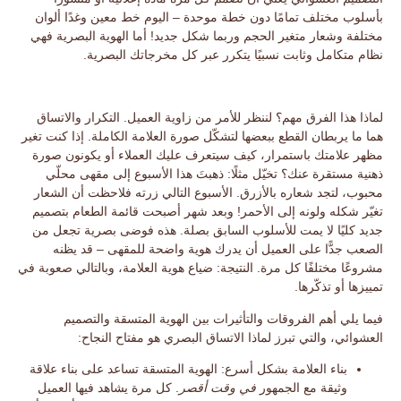
بأسلوب مختلف تمامًا دون خطة موحدة – اليوم خط معين وغدًا ألوان
مختلفة وشعار متغير الحجم وربما شكل جديد! أما الهوية البصرية فهي
نظام متكامل وثابت نسبيًا يتكرر عبر كل مخرجاتك البصرية.
لماذا هذا الفرق مهم؟ لننظر للأمر من زاوية العميل.
التكرار والاتساق
هما ما يربطان القطع ببعضها لتشكّل صورة العلامة الكاملة. إذا كنت تغير
مظهر علامتك باستمرار، كيف سيتعرف عليك العملاء أو يكونون صورة
ذهنية مستقرة عنك؟ تخيّل مثلًا: ذهبتَ هذا الأسبوع إلى مقهى محلّي
محبوب، لتجد شعاره بالأزرق. الأسبوع التالي زرته فلاحظت أن الشعار
تغيّر شكله ولونه إلى الأحمر! وبعد شهر أصبحت قائمة الطعام بتصميم
جديد كليًا لا يمت للأسلوب السابق بصلة. هذه فوضى بصرية تجعل من
الصعب جدًّا على العميل أن يدرك هوية واضحة للمقهى – قد يظنه
مشروعًا مختلفًا كل مرة.
النتيجة
: ضياع هوية العلامة، وبالتالي صعوبة في
تمييزها أو تذكّرها.
فيما يلي
أهم الفروقات
والتأثيرات بين الهوية المتسقة والتصميم
العشوائي، والتي تبرز لماذا الاتساق البصري هو مفتاح النجاح:
بناء العلامة بشكل أسرع:
الهوية المتسقة تساعد على بناء علاقة
وثيقة مع الجمهور
في وقت أقصر
. كل مرة يشاهد فيها العميل