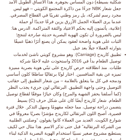
شكلية بسيطة) دون المساس بجوهره. هذا
الاتساق الطويل الأمد
جعل شعار NBK جزءًا من ذاكرة المجتمع الكويتي – فهو ليس
مجرد رسم لشركة، بل رمز وطني تقريبًا في القطاع المصرفي.
عندما يرى العملاء الجمل الأزرق يزين فرعًا جديدًا أو حملة
إعلانية، يأتمنون إليه بحكم الاعتياد والثقة المتراكمة. الدرس هنا:
ليس بالضرورة أن تكون الهوية البصرية
حديثة صارخة
لتنجح؛
الثبات على هوية واضحة لعقود يمكن أن يصنع أثرًا ذهنيًا عميقًا
يتوارثه العملاء جيلًا بعد جيل.
تطبيق كاريدج (Carriage):
وهو مشروع كويتي ناشئ لخدمات
توصيل الطعام بدأ في 2016 واستحوذت عليه لاحقًا شركة
طلبات. منذ انطلاقته حرص كاريدج على تبنّي هوية بصرية مميزة
تميزه عن بقية المنافسين. اختار لونًا برتقاليًا ساطعًا كلون أساسي
ودمجه في كل ما يتعلق بالعلامة – من شعار التطبيق إلى حقائب
التوصيل وحتى واجهة التطبيق. البرتقالي لون جريء يجذب النظر
(كما أسلفنا يحفز الشهية والمرح) وكان خيارًا موفقًا لقطاع توصيل
الطعام. شعار كاريدج أيضًا كان على شكل حرف (C) بسيط
يتضمن دراجة توصيل، مما جعله مفهومًا وسهل التذكر. خلال فترة
قصيرة، أصبح اللون البرتقالي لكاريدج مؤشرًا بصريًا معروفًا في
شوارع الكويت. العديد من العملاء كانوا يقولون “وصلتني الطلبية
من الشركة البرتقالية” قبل حتى تذكر الاسم. هذا مثال حي لكيف
يستطيع
مشروع صغير نسبيًا
استخدام الهوية البصرية الذكية لبناء
اسم قوي بسرعة. ورغم اندماج كاريدج في طلبات فيما بعد