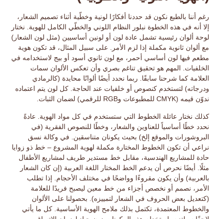
رغم أننا بالطبع نكون قد حددنا
أفكارًا لونية
وخطّية أثناء تصميم الشعار،
إلا أنه في هذه الخطوة نبلور
النظام اللوني والخطّي
الكامل للهوية. نختار
لوحة ألوان رئيسية
تشمل عادة لون أو لونين أساسيين (مثل لون الشعار)
مع ألوان ثانوية مكملة إذا لزم الأمر. على سبيل المثال، قد تكون هوية
مطعم فيها لون أساسي أحمر، مع لون ثانوي أسود أو بيج لاستخدامه في
الخلفيات. المهم هو تحقيق
تناغم
بصري وأن تعكس الألوان سمات
العلامة كما شرحنا سابقًا. ربما نحدد أيضًا ألوانًا محايدة (كالرمادي
ودرجاته) لتستخدم كنصوص أو خلفيات عند الحاجة. كل لون يتم اعتماده
ندوّن قيمه (CMYK للمطبوعات وRGB للرقمي) لضمان الثبات.
كذلك نختار
عائلة الخطوط
التي ستستخدم في كل مواد الهوية. عادةً
نحدد خطًا أساسياً للعناوين والشعار، وخطًا للنصوص الفقرية (في
البروشورات والموقع إلخ) بحيث يكونان متناسقين. في وكالة نسق
نراعي أن تكون الخطوط المختارة
مكملة لهوية المشروع
– خط ذو زوايا
حادة للمشاريع الهندسية، مقابل خط مستدير طريف لمشاريع الأطفال
مثلًا. أيضًا نحرص أن يدعم الخط المختار اللغة العربية (إن كان الشعار
بالعربية) وأن يكون مقروءًا وواضحًا في مختلف الأحجام. إذا تطلب
الأمر، نصمم أو نخصص أجزاء من خط معين ليصبح فريدًا للعلامة
(كتعديل بعض الحروف في الشعار لتمييزه). بحصولنا على
الألوان
والخطوط المعتمدة
، تكتمل بذلك ملامح الهوية الأساسية. كل ما يأتي
لاحقًا سيلتزم باستخدام هذه المكونات دون حياد لضمان الاتساق.