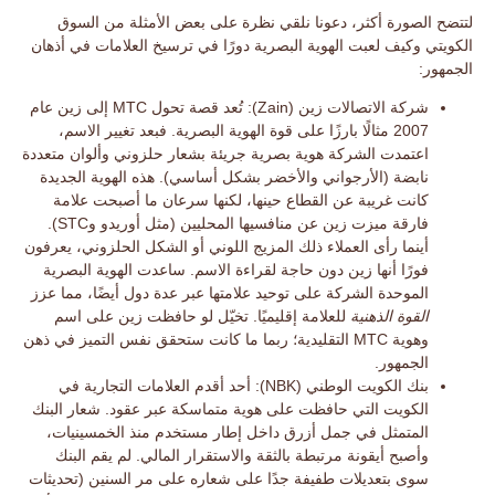
لتتضح الصورة أكثر، دعونا نلقي نظرة على بعض
الأمثلة من السوق
الكويتي
وكيف لعبت الهوية البصرية دورًا في ترسيخ العلامات في أذهان
الجمهور:
شركة الاتصالات زين (Zain):
تُعد قصة تحول MTC إلى زين عام
2007 مثالًا بارزًا على قوة الهوية البصرية. فبعد تغيير الاسم،
اعتمدت الشركة هوية بصرية جريئة بشعار حلزوني وألوان متعددة
نابضة (الأرجواني والأخضر بشكل أساسي). هذه الهوية الجديدة
كانت غريبة عن القطاع حينها، لكنها سرعان ما أصبحت
علامة
فارقة
ميزت زين عن منافسيها المحليين (مثل أوريدو وSTC).
أينما رأى العملاء ذلك المزيج اللوني أو الشكل الحلزوني، يعرفون
فورًا أنها زين دون حاجة لقراءة الاسم. ساعدت الهوية البصرية
الموحدة الشركة على توحيد علامتها عبر عدة دول أيضًا، مما عزز
القوة الذهنية
للعلامة إقليميًا. تخيّل لو حافظت زين على اسم
وهوية MTC التقليدية؛ ربما ما كانت ستحقق نفس التميز في ذهن
الجمهور.
بنك الكويت الوطني (NBK):
أحد أقدم العلامات التجارية في
الكويت التي حافظت على هوية متماسكة عبر عقود. شعار البنك
المتمثل في
جمل أزرق داخل إطار
مستخدم منذ الخمسينيات،
وأصبح أيقونة مرتبطة بالثقة والاستقرار المالي. لم يقم البنك
سوى بتعديلات طفيفة جدًا على شعاره على مر السنين (تحديثات