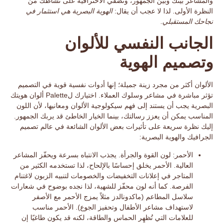
والمشاعر بينك وبين الجمهور، وتضفي الاحترافية على نشاطك من
النظرة الأولى. لذا لا عجب أن يقال:
الهوية البصرية هي استثمار في
نجاحك المستقبلي
.
الجانب النفسي للألوان
وتصميم الهوية
الألوان أكثر من مجرد زينة جميلة؛ إنها أدوات نفسية قوية في التصميم
تؤثر مباشرة في مشاعر وسلوك العملاء. اختيارك لPalette ألوان هويتك
البصرية يجب أن يستند إلى فهم
سيكولوجية الألوان
ومعانيها، لأن اللون
المناسب يمكن أن يعزز رسالتك، بينما الخيار الخاطئ قد يربك الجمهور.
إليك نظرة سريعة على تأثيرات بعض الألوان الشائعة في عالم
تصميم
الجرافيك
والهوية البصرية:
الأحمر:
لون القوة والجرأة. يجذب الانتباه بسرعة ويحفّز المشاعر
العالية. الأحمر يخلق إحساسًا بالإلحاح، لذا تستخدمه الكثير من
المتاجر في إعلانات التخفيضات والخصومات لتنبيه الزبون لاغتنام
الفرصة. كما أنه لون محفّز للشهية، لذا نجده بوضوح في شعارات
سلاسل المطاعم (ماكدونالدز مثلاً يمزج الأحمر مع الأصفر
لاستهداف مشاعر الأطفال وتحفيز الجوع). الأحمر مناسب
للعلامات التي تُظهِر الحماس والطاقة، لكنه قد يكون طاغيًا إن