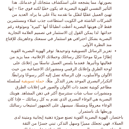
بصورتها، مما يشجعه على استكشاف منتجاتك أو خدماتك. هذا
التأثير النفسي للهوية البصرية قد يكون
خفيًا لكنه قوي
جدًا – إنها
تهيئ العميل عقليًا لتقبّل ما تقدمه بناءً على ما يراه. العديد من
الشركات الناشئة في الكويت استطاعت جذب عملاء ومستثمرين
فقط لأن هويتها البصرية أعطت انطباعًا أنها “كبيرة” وموثوقة رغم
حداثتها. لذا يمكن القول إن الاستثمار في
تصميم العلامة التجارية
البصرية بشكل احترافي هو استثمار في سمعتك وجاهزيتك للإقناع
منذ النظرة الأولى.
تعزيز الرسائل التسويقية وتوحيدها:
توفر الهوية البصرية القوية
إطارًا مرئيًا موحدًا لكل رسائلك وحملاتك الإعلانية، مما يزيد من
فعاليتها وتأثيرها. فعندما يلمس العميل تناسقًا بين إعلانك على
لوحة الطرق وإعلانك الرقمي ومنشوراتك الاجتماعية من حيث
الألوان والأسلوب، فإن الرسالة تصل إليه أكثر رسوخًا وترابطًا.
التكرار البصري
الموحد يعزز التذكّر. مثلًا،
حملة تسويقية
لسلسلة
مطاعم كويتية تعتمد ذات الألوان والصور في إعلانات الطرق
ومنشورات سناب شات ستترسخ أكثر في ذهن المشاهد. هويتك
البصرية هي
الوعاء البصري
الذي تقدم به كل رسائلك – فإذا كان
الوعاء معروفًا ومتسقًا، سيسهل على الجمهور استيعاب رسالتك
وربطها بك باستمرار.
باختصار، الهوية البصرية القوية تصنع
صورًة ذهنية إيجابية ومتينة
لدى
العملاء. فهي تجعلك مميزًا وسهل التذكر، تبني جسرًا من الثقة