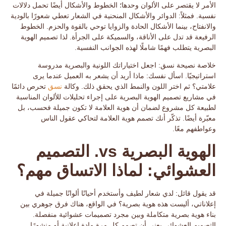
الأمر لا يقتصر على الألوان وحدها؛
الخطوط والأشكال
أيضًا تحمل دلالات
نفسية. فمثلاً: الدوائر والأشكال المنحنية في الشعار تعطي شعورًا بالودية
والانفتاح، بينما الأشكال الحادة والزوايا توحي بالقوة والحزم. الخطوط
الرفيعة قد تدل على الأناقة، والسميكة على الجرأة. لذا تصميم الهوية
البصرية يتطلب فهمًا شاملًا لهذه الجوانب النفسية.
خلاصة نصيحة نسق:
اجعل اختياراتك اللونية والبصرية
مدروسة
استراتيجيًا
. اسأل نفسك: ماذا أريد أن يشعر به العميل عندما يرى
علامتي؟ ثم اختر اللون والنمط الذي يحقق ذلك. وكالة
نسق
تحرص دائمًا
في مشاريع
تصميم الهوية البصرية
على إجراء تحليلات للألوان المناسبة
لطبيعة كل مشروع لضمان أن هوية العلامة لا تكون جميلة فحسب، بل
معبّرة أيضًا. تذكّر أنك تصمم
هوية العلامة
لتحاكي عقول الناس
وعواطفهم معًا.
الهوية البصرية vs. التصميم
العشوائي: لماذا الاتساق مهم؟
قد يقول قائل: لدي شعار لطيف وأستخدم أحيانًا ألوانًا جميلة في
إعلاناتي، أليست هذه هوية بصرية؟ في الواقع، هناك فرق جوهري بين
بناء هوية بصرية متكاملة وبين مجرد تصميمات عشوائية منفصلة.
التصميم العشوائي
يعني أن تصمم كل مرة مادة إعلانية أو منشورًا