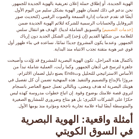
الهوية الجديدة، أو إطلاق حملة إعلان تعريفية بالهوية الجديدة للجمهور.
نحن ندعم في ذلك لضمان ظهور الهوية بشكل سليم من اليوم الأول.
أيضًا قد نقدم خدمات إدارة السمعة والصوت الرقمي (كتحديث صور
البروفايل والحسابات الرسمية للشركة لتلائم الهوية الجديدة ضمن
[خدمات التصميم]
والتسويق الشاملة لدينا). الهدف هو انتقال
سلس
للعلامة من شكلها القديم (إن وُجد) إلى الشكل الجديد دون إرباك
الجمهور. وعندما يكون المشروع جديدًا تمامًا، نساعده في
بناء ظهور أول
قوي
عبر هوية متقنة تجذب الانتباه منذ البداية.
باكتمال هذه المراحل، تكون الهوية البصرية للمشروع قد وُلِدت وأصبحت
جاهزة لترسخ في أذهان الجمهور. وكما رأيت، العملية شاملة تبدأ من
الأساس الاستراتيجي للتحليل وتEnds بصنع دليل لضمان الالتزام،
مرورًا بالإبداع والتصميم والتنفيذ. هذه المنهجية تضمن أن
كل تفصيل في
هويتك البصرية له هدف ومعنى
، وبالتالي تعمل جميع العناصر بانسجام
لتروي قصة علامتك بوضوح وقوة. إن اتباع خطوات مدروسة كهذه ليس
حكرًا على الشركات الكبرى؛ بل هو متاح وضروري للمشاريع الصغيرة
والمتوسطة أيضًا لبناء
علامة تجارية ناجحة ومؤثرة
منذ يومها الأول.
أمثلة واقعية: الهوية البصرية
في السوق الكويتي