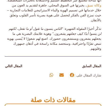
أنها متاحة للجميع عبر التخطيط السليم والاستعانة بالخبرات المتخصصة.
وكالة
نسق
، بخبرتها في السوق المحلي، جاهزة لتقديم يد العون من
خلال خدماتها في تصميم الهوية والبناء الاستراتيجي للعلامات التجارية –
حيث نمزج الفن بالفكر لتحصل على هوية بصرية تأسر القلوب وتعلق
بالأذهان.
تذكّر أخيرًا المقولة الشهيرة:
“الناس ينسون ما تقول أو ما تفعل، لكنهم
لن ينسوا أبدًا كيف جعلتهم يشعرون.”
وهوية علامتك البصرية هي ما
يجعلهم
يشعرون
ويستشعرون حضورك. اصنع لهم شعورًا لا يُنسى بهوية
تنبض تفرّدًا واحترافية، وستحصد مكانة راسخة في أذهان جمهورك
وقلوبهم.
المقال السابق
المقال التالي
شارك المقال على :
مقالات ذات صلة