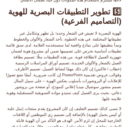
5️⃣ تطوير التطبيقات البصرية للهوية
(التصاميم الفرعية)
الهوية البصرية لا تعيش في الشعار وحده؛ بل تظهر وتتكامل عبر
تطبيقاتها
المختلفة. في هذه الخطوة، نأخذ الشعار والألوان والخطوط
ونبدأ بتطبيقها على نماذج واقعية لما ستستخدمه العلامة. لدى نسق قائمة
تطبيقات أساسية نحرص على تصميمها ضمن أي مشروع هوية لضمان
جهوزية العميل لانطلاقة قوية. من هذه التطبيقات مثلًا: تصميم
بطاقة
العمل
بالشعار والألوان الجديدة، تصميم
أوراق المراسلات الرسمية
(خطاب / فاكس) إن كان ذلك مهمًا لنشاط العميل، تصميم
الأظرف
،
وقوالب عروض تقديمية
PowerPoint
إن كانت ضرورية. أيضًا نضع تصورًا
للإعلانات أو البروشورات
بأسلوب يعكس الهوية – على سبيل المثال
نصمم منشور سوشيال ميديا إعلاني كنموذج، أو صفحة من بروشور
دعائي، بحيث يرى العميل كيف ستبدو مواده التسويقية المستقبلية وهوية
علامته عليها.
لا ننسى كذلك
تصميم التغليف
إن كان المشروع يقدم منتجات (مثل علبة
أو كيس يحمل الهوية) بالإضافة إلى تصميم زي الموظفين أو اللافتات
الخارجية للمحل إن لزم الأمر. الهدف هو التأكد من أن الهوية قابلة
للتطبيق بنجاح في كل نقطة تواصل مع الجمهور. خلال هذه العملية قد