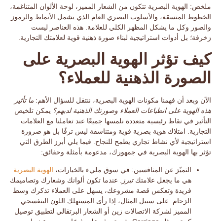
ملخص:
الهوية البصرية تتكون من
الشعار
المميز،
لوحة الألوان
المتناغمة،
الخطوط
المتسقة، و
الأسلوب البصري العام
الذي يشمل الأنماط والرموز
والصور وكل ما يشكل المظهر الكلي للعلامة. هذه العناصر ليست
زخرفة؛ بل أدوات استراتيجية لبناء
صورة ذهنية
قوية لعلامتك التجارية.
كيف تؤثر الهوية البصرية على
الصورة الذهنية للعملاء؟
الآن وبعد أن فهمنا مكونات الهوية البصرية، ننتقل للسؤال الأهم:
ما تأثير
هذه الهوية على انطباعات العملاء وصورتك الذهنية لديهم؟
يمكن تلخيص
التأثير في نقاط رئيسية متعددة نلمسها جميعًا عند تعاملنا مع العلامات
التجارية. امتلاك هوية بصرية قوية ومتناسقة ليس ترفًا بل هو
ضرورة
استراتيجية
لأي نشاط تجاري يطمح للنجاح. فيما يلي أبرز الطرق التي
تؤثر بها الهوية البصرية في جمهورك، مدعومة بأمثلة وحقائق:
التميّز عن المنافسين:
في سوق مليء بالخيارات،
الهوية البصرية
هي ما يجعل علامتك
تبرز
. عندما تكون ألوانك وشعارك وتصاميمك
فريدة وتعكس قصة مشروعك، يسهل على العملاء تذكرك وسط
الزحام. على سبيل المثال، إذا رأى المستهلك اللون البنفسجي
المميز لشركة الاتصالات زين أو الشعار البرتقالي لتطبيق توصيل