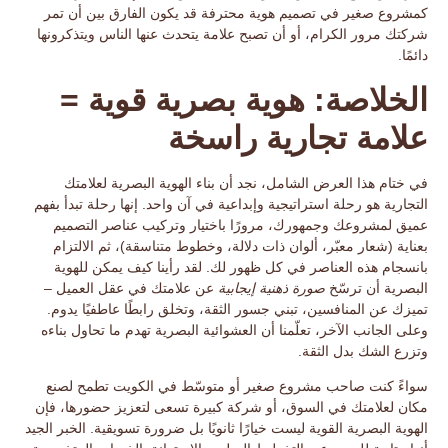
كمشروع صغير في تصميم هوية محترفة قد يكون الفارق بين أن تمر
شركتك مرور الكرام، أو أن تصبح
علامة يتحدث عنها الناس
ويتذكرونها
دائمًا.
الخلاصة: هوية بصرية قوية =
علامة تجارية راسخة
في ختام هذا العرض الشامل، نجد أن بناء الهوية البصرية لعلامتك
التجارية هو
رحلة استراتيجية وإبداعية
في آن واحد. إنها رحلة تبدأ بفهم
عميق لمشروعك وجمهورك، مرورًا باختيار وتركيب عناصر التصميم
بعناية (شعار معبّر، ألوان ذات دلالة، وخطوط متناسقة)، ثم الالتزام
بانسجام هذه العناصر في كل ظهور لك. لقد رأينا كيف يمكن للهوية
البصرية أن ترسّخ
صورة ذهنية إيجابية
عن علامتك في عقل العميل –
تميزك عن المنافسين، تبني جسور الثقة، وتخلق رابطًا عاطفيًا يدوم.
وعلى الجانب الآخر، تعلّمنا أن العشوائية البصرية تهدم ما تحاول بناءه
وتزرع الشك بدل الثقة.
سواءً كنت صاحب
مشروع صغير أو متوسّط في الكويت
تطمح لصنع
مكان لعلامتك في السوق، أو شركة كبيرة تسعى لتعزيز حضورها، فإن
الهوية البصرية القوية ليست خيارًا ثانويًا بل ضرورة تسويقية
. الخبر الجيد