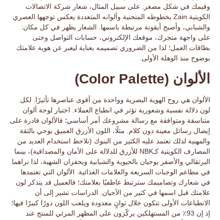
وقيمك
في شكل مصغر. على سبيل المثال، شعار شركة الاتصالات
الكويتية Zain بخطوطه المنحنية وألوانه المتعددة يعكس توجهها العصري
والشبابي، وأصبح أيقونة مرتبطة باسمها. الشعار يظهر في كل مكان:
على واجهة متجرك، موقعك الإلكتروني، حسابات التواصل وحتى
بطاقات العمل؛ لذا من الضروري تصميمه بعناية ليعبر عن هوية علامتك
بوضوح منذ الوهلة الأولى.
الألوان (Color Palette)
الألوان
هي روح الهوية البصرية وواحدة من أقوى عناصرها تأثيرًا. لكل
لون دلالة نفسية وشعورية تؤثر في انطباع العملاء. اختيار
لوحة ألوان
متناسقة ومتوافقة مع رسالة مشروعك أمر أساسي؛ فالألوان قادرة على
إيصال رسائل معينة دون كلام. مثلًا، اللون الأزرق العميق يوحي بالثقة
والمهنية لذلك تعتمد عليه الكثير من البنوك (نلاحظ استخدام العديد من
المصارف الكويتية كـNBK للأزرق للدلالة على الأمان والمصداقية)، بينما
البرتقالي والأصفر يوحيان بالحيوية والشبابية ويحفزان الشهية، لذا نراهما
في مطاعم الوجبات السريعة والعلامات الغذائية. الألوان التي تعتمدها
في شعارك وتصاميمك سترتبط عاطفيًا بعلامتك؛
فالعميل قد يتذكر لون
علامتك قبل اسمها
في كثير من الأحيان. الدراسات تشير إلى أن
الانطباعات الأولى تتكون خلال ثوانٍ معدودة ويلعب اللون دورًا كبيرًا فيها؛
إذ إن 93٪ من المستهلكين يركّزون على المظهر المرئي للمنتج عند