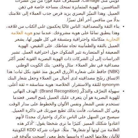
كويتي مثل Carriage، فسيتعرف عليه فورًا من بين عشرات
المنافسين. الهوية المتمايزة تمنحك مساحة خاصة في ذهن
العميل. وهذا التميّز البصري يزيد فرص جذب العملاء إلى علامتك
بدلًا من منافس آخر أقل تميزًا.
بناء الثقة والمصداقية:
الناس غالبًا
يحكمون على الكتاب من غلافه
،
وهذا ينطبق تمامًا على هوية مشروعك. عندما تبدو
هوية العلامة
التجارية
متكاملة واحترافية ومتسقة في كل ظهور لها، يشعر
العميل بالثقة والطمأنينة تجاه نشاطك. على النقيض، الهوية
الضعيفة أو المتضاربة تثير الشكوك حول احترافية العمل. تشير
الدراسات إلى أن الشركات ذات الهوية البصرية القوية تُعتبر أكثر
مصداقية في نظر العملاء. مثال واقعي: بنك الكويت الوطني
(NBK) حافظ على شعاره الأزرق العريق منذ عقود بكل ثبات؛ هذا
الاتساق رسّخ مصداقيته لدى أجيال من العملاء وجعل شعار البنك
synonym للثقة والاستقرار.
الخلاصة
: هوية متناسقة = ثقة أعلى.
سهولة التعرّف والتذكّر (Brand Recognition):
الهدف النهائي
للهوية البصرية هو أن يتعرف عليك العميل
بلمح البصر
. فعندما
تستخدم نفس الشعار ونفس الألوان والخطوط على مدار الوقت
وفي كل المنصات، فأنت بذلك
تطبع صورتك في ذاكرة العميل
.
سيصبح من السهل على الناس تذكرك واختيارك مجددًا لأنهم
اعتادوا شكلك المميز. كثيرًا ما نرى شخصًا يقول: “أذكر هذه
العلامة من لونها أو شعارها”. مثلًا، عبوات شركة KDD الكويتية
للألبان بعلامتها الحمراء واسمها بخط معين أصبحت مألوفة في