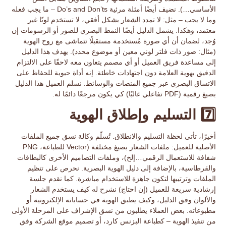
الأساسي…). نضيف أيضًا أمثلة مرئية
Do’s and Don’ts
– ما يجب فعله
وما لا يجب – مثل: لا تمدد الشعار بشكل أفقي، لا تستخدم لونًا غير
معتمد، وهكذا. يشمل الدليل أيضًا النمط البصري للصور أو الرسومات إن
وُجد، لضمان أن أي صورة مُستخدمة مستقبلًا تتماشى مع روح الهوية
(مثال: صور ذات فلتر لوني معين أو موضوع محدد). يهدف هذا الدليل
إلى مساعدة فريق العميل أو أي مصمم يتعاون معه لاحقًا على
الالتزام
الدقيق بهوية العلامة
دون اجتهادات خاطئة. إنه أداة حيوية للحفاظ على
الاتساق البصري
عبر جميع المنصات والوسائط. نسلم العميل هذا الدليل
بصيغ رقمية (PDF تفاعلي غالبًا) كي يكون مرجعًا دائمًا له.
7️⃣ التسليم وإطلاق الهوية
أخيرًا، تأتي
لحظة التسليم
والانطلاق. تُسلّم وكالة نسق جميع الملفات
الأصلية للعميل: ملفات الشعار بصيغ مختلفة (Vector للطباعة، PNG
شفافة للاستعمال الرقمي…إلخ)، وملفات التصاميم الأخرى كالبطاقات
والقرطاسية، بالإضافة إلى
دليل الهوية البصرية
. نحرص على تنظيم
الملفات وترتيبها لتكون
جاهزة للاستخدام
مباشرة. كما نقدم جلسة
إرشادية سريعة للعميل (إن احتاج) نشرح له كيف يستخدم الشعار
والألوان وفق الدليل، وكيف يطبق الهوية في حساباته الإلكترونية أو
مطبوعاته. بعض العملاء يطلبون من نسق الإشراف على المرحلة الأولى
من
تنفيذ الهوية
– كطباعة البزنس كارد، أو تصميم موقع الشركة وفق