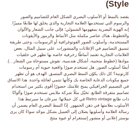
Style)
يقصد بالنمط أو
الأسلوب البصري
الشكل العام للتصاميم والصور
والرسوم التي تستخدمها العلامة التجارية والذي يخلق لها طابعًا مميزًا.
إنه
الهوية البصرية
بمفهومها الشمولي؛ فإلى جانب الشعار والألوان
والخطوط، هناك عناصر مكملة مثل
الأنماط والرموز والأيقونات
المستخدمة، وأسلوب الصور الفوتوغرافية أو الرسومات، وحتى طريقة
تنسيق التصاميم في الإعلانات والمنشورات. على سبيل المثال، بعض
العلامات التجارية تعتمد أنماطًا زخرفية خاصة بها تظهر في خلفيات
موادها (خطوط منحنية، أشكال هندسية، نقوش مستوحاة من الشعار…).
أيضًا أسلوب الصور: هل تستخدم صورًا واقعية حيوية أم رسومات
كارتونية؟ كل ذلك يكوّن
النمط البصري
المتسق. الهدف هو أن تظهر
جميع مكونات الدعاية الخاصة بك وكأنها تنتمي لعائلة واحدة. هذا الاتساق
في
التصميم الجرافيكي
يمنح علامتك حضورًا أقوى بكثير من استخدام
تصاميم متفرقة الطابع. تخيّل مثلًا شركة ملابس تستخدم صورًا وألوانًا
ذات طابع Retro vintage في كل حملاتها؛ سرعان ما سيرتبط هذا
الأسلوب بعلامتها في ذهن الجمهور. إذًا النمط البصري العام يضمن أن
رسالة العلامة
وأسلوبها يصلان إلى العميل بشكل موحّد سواءً كان يرى
بوستر إعلاني أو منشور إنستغرام أو عبوة منتج.