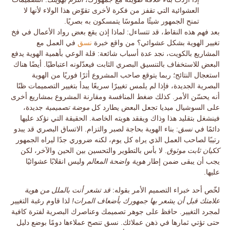
العشوائية التي تقفز من فكرة لأخرى تقوّض هذا الولاء لأنها لا
تمنح الجمهور شيئًا ملموسًا يتمسكون به بصريًا.
بعد فهم هذه النقاط، قد تتساءل: لماذا إذن يقع بعض رواد الأعمال في فخ
تغيير الهوية بشكل عشوائي؟ من واقع خبرة
نسق
في العمل مع
المشاريع بالكويت، نجد عدة أسباب شائعة:
قلة الوعي
بأهمية الهوية يدفع
البعض للاستخفاف بالتنسيق البصري الثابت فيعدّلونه اعتباطيًا. أيضًا هناك
استعجال النتائج
؛ ربما يتوقع صاحب المشروع أثرًا فوريًا من الهوية
البصرية الجديدة، فإذا لم يلمس تغييرًا سريعًا يبدأ بتغيير التصميمات ظنًا
أنه يحسّن الأمر. كذلك
ضغط المنافسة
ومقارنة المشروع بمشاريع أخرى
على السوشيال ميديا تجعل البعض يطارد كل
موضة تصميمية
جديدة،
فينشغل بتقليد هذا وذاك ويفقد هويته الخاصة.
الحقيقة
التي نؤكد عليها
دائمًا في
نسق
: بناء الهوية
بحاجة لصبر والتزام
. الاتساق البصري قد يبدو
رتيبًا لصاحب العمل الذي يراه كل يوم، لكنه ضروري جدًا ليراه الجمهور
ككيان ثابت موثوق
. لا بأس بالتطوير والتحسين بين الحين والآخر، لكن
يجب أن يبقى ضمن إطار
هوية واضحة المعالم
وليس انقلابًا عشوائيًا
عليها.
لخّص أحد خبراء التصميم الأمر بقوله:
قد تشعر أنت بالملل من هوية
علامتك قبل أن يشعر بها جمهورك بأضعاف المرات!
لذا قاوم رغبة التغيير
لمجرد التغيير. حافظ على جوهر تصميمك وعناصرك البصرية لفترة كافية
حتى تؤتي ثمارها في ذهن عملائك.
نسق
تنصح عملاءها دومًا بوضع
دليل