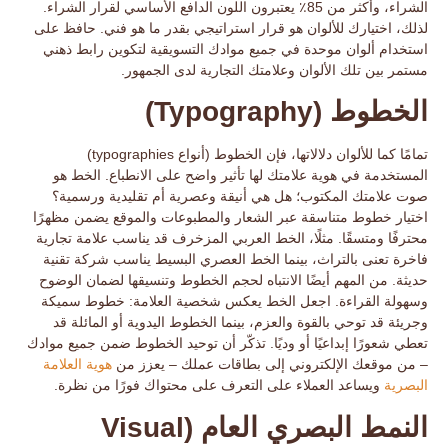
الشراء، وأكثر من 85٪ يعتبرون اللون الدافع الأساسي لقرار الشراء.
لذلك، اختيارك للألوان هو قرار استراتيجي بقدر ما هو فني. حافظ على
استخدام ألوان موحدة في جميع موادك التسويقية لتكوين
رابط ذهني
مستمر
بين تلك الألوان وعلامتك التجارية لدى الجمهور.
الخطوط (Typography)
تمامًا كما للألوان دلالاتها، فإن
الخطوط
(أنواع typographies)
المستخدمة في هوية علامتك لها تأثير واضح على الانطباع. الخط هو
صوت علامتك المكتوب؛ هل هي أنيقة وعصرية أم تقليدية ورسمية؟
اختيار
خطوط متناسقة
عبر الشعار والمطبوعات والموقع يضمن مظهرًا
محترفًا ومتسقًا. مثلًا، الخط العربي المزخرف قد يناسب علامة تجارية
فاخرة تعنى بالتراث، بينما الخط العصري البسيط يناسب شركة تقنية
حديثة. من المهم أيضًا الانتباه لحجم الخطوط وتنسيقها لضمان الوضوح
وسهولة القراءة. اجعل الخط يعكس شخصية العلامة: خطوط سميكة
وجريئة قد توحي بالقوة والعزم، بينما الخطوط اليدوية أو المائلة قد
تعطي شعورًا إبداعيًا أو وديًا. تذكّر أن توحيد الخطوط ضمن جميع موادك
– من موقعك الإلكتروني إلى بطاقات عملك – يعزز من
هوية العلامة
البصرية
ويساعد العملاء على التعرف على محتواك فورًا من نظرة.
النمط البصري العام (Visual