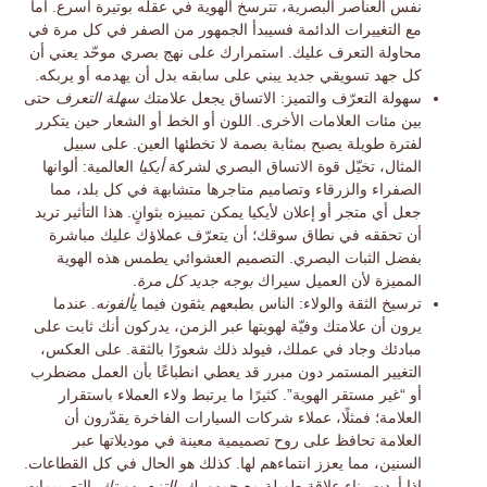
نفس العناصر البصرية، تترسخ الهوية في عقله بوتيرة أسرع. أما
مع التغييرات الدائمة فسيبدأ الجمهور من الصفر في كل مرة في
محاولة التعرف عليك. استمرارك على نهج بصري موحّد يعني أن
كل جهد تسويقي جديد يبني على سابقه بدل أن يهدمه أو يربكه.
سهولة التعرّف والتميز:
الاتساق يجعل علامتك
سهلة التعرف
حتى
بين مئات العلامات الأخرى. اللون أو الخط أو الشعار حين يتكرر
لفترة طويلة يصبح بمثابة بصمة لا تخطئها العين. على سبيل
المثال، تخيّل قوة الاتساق البصري لشركة
أيكيا
العالمية: ألوانها
الصفراء والزرقاء وتصاميم متاجرها متشابهة في كل بلد، مما
جعل أي متجر أو إعلان لأيكيا يمكن تمييزه بثوانٍ. هذا التأثير تريد
أن تحققه في نطاق سوقك؛ أن يتعرّف عملاؤك عليك مباشرة
بفضل الثبات البصري. التصميم العشوائي يطمس هذه الهوية
المميزة لأن العميل سيراك
بوجه جديد كل مرة
.
ترسيخ الثقة والولاء:
الناس بطبعهم يثقون فيما
يألفونه
. عندما
يرون أن علامتك
وفيّة لهويتها
عبر الزمن، يدركون أنك ثابت على
مبادئك وجاد في عملك، فيولد ذلك شعورًا بالثقة. على العكس،
التغيير المستمر دون مبرر قد يعطي انطباعًا بأن العمل مضطرب
أو “غير مستقر الهوية”. كثيرًا ما يرتبط ولاء العملاء باستقرار
العلامة؛ فمثلًا، عملاء شركات السيارات الفاخرة يقدّرون أن
العلامة تحافظ على روح تصميمية معينة في موديلاتها عبر
السنين، مما يعزز انتماءهم لها. كذلك هو الحال في كل القطاعات.
إذا أردت بناء علاقة طويلة مع جمهورك،
التزم بهويتك
. التصميمات