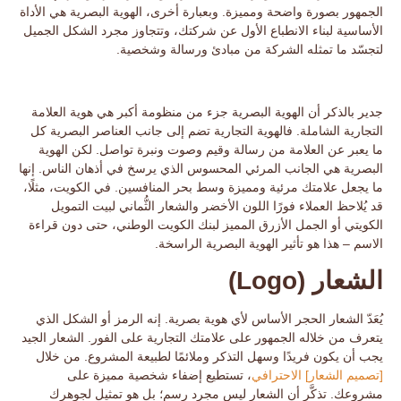
الجمهور بصورة واضحة ومميزة. وبعبارة أخرى، الهوية البصرية هي
الأداة
الأساسية لبناء الانطباع الأول
عن شركتك، وتتجاوز مجرد الشكل الجميل
لتجسّد ما تمثله الشركة من مبادئ ورسالة وشخصية.
جدير بالذكر أن الهوية البصرية جزء من منظومة أكبر هي هوية العلامة
التجارية الشاملة. فالهوية التجارية تضم إلى جانب العناصر البصرية كل
ما يعبر عن العلامة من رسالة وقيم وصوت ونبرة تواصل. لكن
الهوية
البصرية
هي الجانب المرئي المحسوس الذي يرسخ في أذهان الناس. إنها
ما يجعل علامتك
مرئية ومميزة
وسط بحر المنافسين. في الكويت، مثلًا،
قد يُلاحظ العملاء فورًا اللون الأخضر والشعار الثُّماني لبيت التمويل
الكويتي أو
الجمل الأزرق
المميز لبنك الكويت الوطني، حتى دون قراءة
الاسم – هذا هو تأثير الهوية البصرية الراسخة.
الشعار (Logo)
يُعَدّ
الشعار
الحجر الأساس لأي هوية بصرية. إنه الرمز أو الشكل الذي
يتعرف من خلاله الجمهور على علامتك التجارية على الفور. الشعار الجيد
يجب أن يكون فريدًا وسهل التذكر وملائمًا لطبيعة المشروع. من خلال
[تصميم الشعار]
الاحترافي
، تستطيع إضفاء شخصية مميزة على
مشروعك. تذكَّر أن الشعار ليس مجرد رسم؛ بل هو
تمثيل لجوهرك