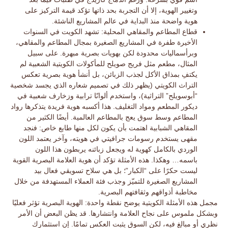
وتغيير الهوية، إلا أن التجربة بحد ذاتها تؤكد قيمة التركيز على
هوية واضحة منذ البداية في عالم المشاريع الناشئة.
قطاع المطاعم والمقاهي المحلية:
تشهد الكويت في السنوات
الأخيرة طفرة في المشاريع الصغيرة بمجال المطاعم والمقاهي،
وبرأسماليات محدودة لكن بهويات بصرية مبهرة. على سبيل
المثال، مطعم مثل
فريج صويلح
للمأكولات الكويتية الشعبية لم
يكتفِ بمذاق الأكل لجذب الزبائن، بل أنشأ هوية بصرية تعكس
التراث الكويتي (يظهر ذلك في تصميم شعاره الذي يجسد شخصية
“أبوسويلح” التراثية)، واستخدم ألوانًا ترابية وزخارف شعبية في
ديكور المطعم ومواد التغليف. هذا أكسبه
هوية فريدة
يتذكرها رواد
المطاعم وسط سوق يعج بالمطاعم العالمية. أيضًا الكثير من
المقاهي الشبابية
اهتمت بأن يكون لكل منها طابع خاص: فنجد
مقهى يستخدم رسومات جرافيتي في هويته، وآخر يعتمد اللون
الوردي بالكامل كهوية له ويجعل زبائنه يربطون هذا اللون
باسمه… وهكذا. هذه الأمثلة تؤكد أن
هوية العلامة البصرية القوية
ليست حكرًا على “الكبار”
؛ بل هي سلاح تسويقي فعال بيد
المشاريع الصغيرة للتميّز وجذب فئة العملاء المستهدفة من خلال
مخاطبة أذواقهم وثقافتهم البصرية.
مجمل هذه الأمثلة الكويتية يوضح نقطة واحدة:
الهوية البصرية تؤثر فعليًا
وبشكل ملموس على نجاح العلامة وانتشارها
. قد يظن البعض أن الأمر
نظري أو مبالغ فيه، لكن السوق يثبت العكس تمامًا. إن استثمارك