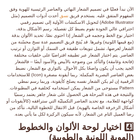
الآن نبدأ فعليًا في
تصميم الشعار النهائي
والعناصر الرئيسية للهوية وفق
المفهوم المتفق عليه. يستخدم فريق
نسق
أحدث أدوات التصميم (مثل
Adobe Illustrator) لتحويل الاسكتشات الأولية إلى تصميم رقمي
احترافي عالي الجودة نقوم بضبط كل تفصيلة: رسم الأشكال بدقة،
اختيار نوع الخط وحجمه في الشعار إذا احتوى نصًا، تحديد الألوان بدقة
(مع قيمها اللونية) وغيرها. قد يُنتج فريق التصميم عدة نسخ محسّنة من
الشعار لعرضها، تشمل تنويعات طفيفة في السمك أو التوازن أو ترتيب
العناصر. يتم
اختبار الشعار
عبر تطبيقه افتراضيًا على خلفيات مختلفة
(فاتحة وغامقة) والتأكد من وضوحه بالأبيض والأسود أيضًا – فالشعار
الجيد يجب أن يكون واضحًا بكل الأحوال. بالتوازي مع الشعار، نضبط
بعض
العناصر البصرية المكملة
: ربما أيقونة مصغرة (Icon) للاستخدامات
الرقمية إن لم يكن الشعار نفسه يصلح كأيقونة، وربما رسم نمطي
Pattern مستوحى من الشعار يمكن استخدامه كخلفية في المطبوعات.
والنتيجة في هذه المرحلة هي الحصول على
شعار جاهز
يعتمد رسميًا
كواجهة للعلامة، مع تحديد العناصر التكميليّة التي سترافقه (كالأيقونات أو
أشكال الزخرفة الخاصة بالهوية). قبل الانتقال للخطوة التالية، نتأكد من
رضا العميل التام عن الشعار، لأنه سيكون الركيزة لكل ما يأتي بعده.
4️⃣ اختيار لوحة الألوان والخطوط
(الهوية اللونية والطوبية)