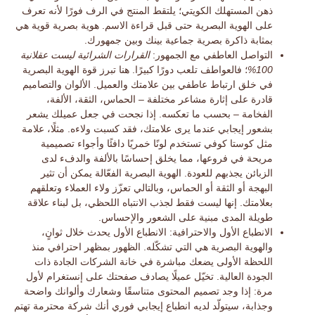
ذهن المستهلك الكويتي؛ يلتقط المنتج في الرف فورًا لأنه تعرف
على الهوية البصرية حتى قبل قراءة الاسم. هوية بصرية قوية هي
بمثابة
ذاكرة بصرية جماعية
بينك وبين جمهورك.
التواصل العاطفي مع الجمهور:
القرارات الشرائية ليست عقلانية
100%
؛ فالعواطف تلعب دورًا كبيرًا. هنا تبرز قوة الهوية البصرية
في
خلق ارتباط عاطفي
بين علامتك والعميل. الألوان والتصاميم
قادرة على إثارة مشاعر مختلفة – الحماس، الثقة، الألفة،
الفخامة – بحسب ما تعكسه. إذا نجحت في جعل عميلك يشعر
بشعور إيجابي عندما يرى علامتك، فقد كسبت ولاءه. مثلًا، علامة
مثل
كوستا كوفي
تستخدم لونًا خمريًا دافئًا وأجواء تصميمية
مريحة في فروعها، مما يخلق إحساسًا بالألفة والدفء لدى
الزبائن يجذبهم للعودة. الهوية البصرية الفعّالة يمكن أن تثير
البهجة أو الثقة أو الحماس، وبالتالي تعزّز
ولاء العملاء
وتعلقهم
بعلامتك. إنها ليست فقط لجذب الانتباه اللحظي، بل لبناء علاقة
طويلة المدى مبنية على الشعور والإحساس.
الانطباع الأول والاحترافية:
الانطباع الأول يحدث خلال ثوانٍ،
والهوية البصرية هي التي تشكّله.
الظهور بمظهر احترافي
منذ
اللحظة الأولى يضعك مباشرة في خانة الشركات الجادة ذات
الجودة العالية. تخيّل عميلًا يصادف صفحتك على إنستغرام لأول
مرة: إذا وجد تصميم المحتوى متناسقًا وشعارك وألوانك واضحة
وجذابة، سيتولّد لديه انطباع إيجابي فوري أنك شركة محترمة تهتم