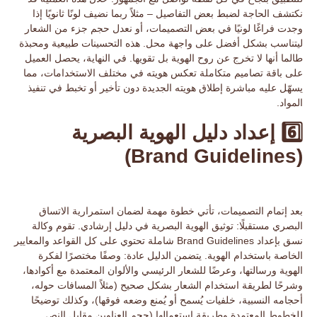
نكتشف الحاجة لضبط بعض التفاصيل – مثلاً ربما نضيف لونًا ثانويًا إذا
وجدت فراغًا لونيًا في بعض التصميمات، أو نعدل حجم جزء من الشعار
ليتناسب بشكل أفضل على واجهة محل. هذه
التحسينات
طبيعية ومحبذة
طالما أنها لا تخرج عن روح الهوية بل تقويها. في النهاية، يحصل العميل
على
باقة تصاميم متكاملة
تعكس هويته في مختلف الاستخدامات، مما
يسهّل عليه مباشرة إطلاق هويته الجديدة دون تأخير أو تخبط في تنفيذ
المواد.
6️⃣ إعداد دليل الهوية البصرية
(Brand Guidelines)
بعد إتمام التصميمات، تأتي خطوة مهمة لضمان استمرارية الاتساق
البصري مستقبلًا:
توثيق الهوية البصرية في دليل إرشادي
. تقوم وكالة
نسق بإعداد
Brand Guidelines
شاملة تحتوي على كل القواعد والمعايير
الخاصة باستخدام الهوية. يتضمن الدليل عادة: وصفًا مختصرًا لفكرة
الهوية ورسالتها، وعرضًا للشعار الرئيسي والألوان المعتمدة مع أكوادها،
وشرحًا لطريقة استخدام الشعار بشكل صحيح (مثلاً المسافات حوله،
أحجامه النسبية، خلفيات يُسمح أو يُمنع وضعه فوقها)، وكذلك توضيحًا
للخطوط المعتمدة وطريقة استعمالها (حجم العناوين مقابل النص