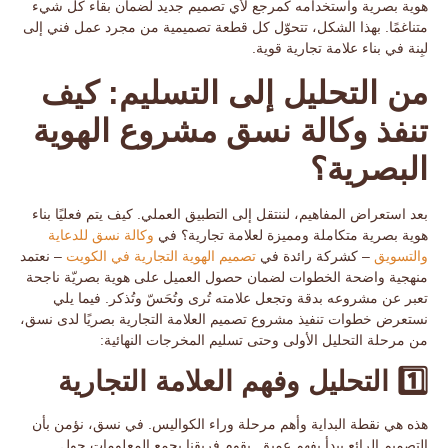
هوية بصرية
واستخدامه كمرجع لأي تصميم جديد لضمان بقاء كل شيء
متناغمًا. بهذا الشكل، تتحوّل كل قطعة تصميمية من مجرد عمل فني إلى
لبِنة في بناء علامة تجارية قوية
.
من التحليل إلى التسليم: كيف
تنفذ وكالة نسق مشروع الهوية
البصرية؟
بعد استعراض المفاهيم، لننتقل إلى التطبيق العملي. كيف يتم فعليًا بناء
هوية بصرية متكاملة ومميزة لعلامة تجارية؟ في
وكالة
نسق
للدعاية
والتسويق
– كشركة رائدة في
تصميم
الهوية التجارية
في الكويت
– نعتمد
منهجية واضحة الخطوات لضمان حصول العميل على هوية بصريّة ناجحة
تعبر عن مشروعه بدقة وتجعل علامته
تُرى وتُحَسّ وتُذكر
. فيما يلي
نستعرض خطوات تنفيذ مشروع
تصميم العلامة التجارية
بصريًا لدى نسق،
من مرحلة التحليل الأولى وحتى تسليم المخرجات النهائية:
1️⃣ التحليل وفهم العلامة التجارية
هذه هي
نقطة البداية
وأهم مرحلة وراء الكواليس. في نسق، نؤمن بأن
التصميم الرائع يبدأ بفهم عميق. يقوم فريقنا بجمع المعلومات حول