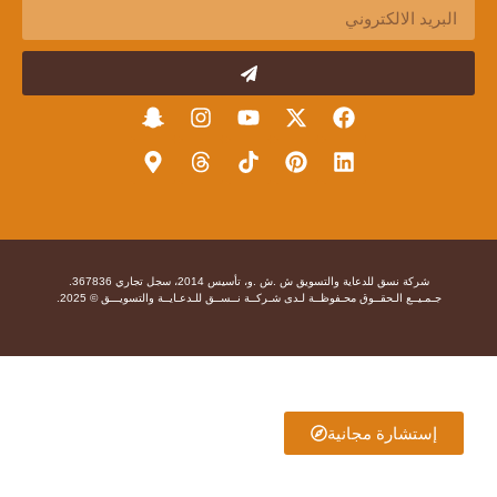
شركة نسق للدعاية والتسويق ش .ش .و، تأسيس 2014، سجل تجاري 367836.
جـمـيــع الـحقــوق محـفوظــة لـدى شـركــة نــســق للـدعـايــة والتسويـــق © 2025.
إستشارة مجانية