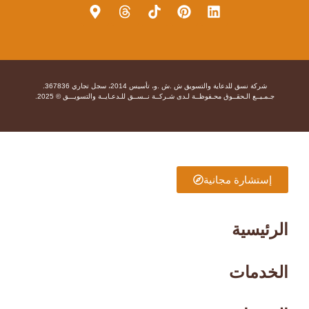
شركة نسق للدعاية والتسويق ش .ش .و، تأسيس 2014، سجل تجاري 367836.
جـمـيــع الـحقــوق محـفوظــة لـدى شـركــة نــســق للـدعـايــة والتسويـــق © 2025.
إستشارة مجانية
الرئيسية
الخدمات