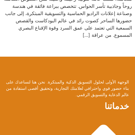
روحاً وجاذبية تأسر الحواس. تتخصص ببراعة فائقة في هندسة
وصناعة إعلانات الراديو الحماسية والتسويقية المبتكرة، إلى جانب
حضورها الساحر كصوت رائد في عالم البودكاست والقصص
السمعية التي تعتمد على عمق السرد وقوة الإقناع البصري
المسموع. من عراقة […]
الوجهة الأولى لحلول التسويق الذكية والمبتكرة. نحن هنا لنساعدك على
بناء حضور قوي واحترافي لعلامتك التجارية، وتحقيق أقصى استفادة من
عالم الدعاية والتسويق الرقمي.
خدماتنا