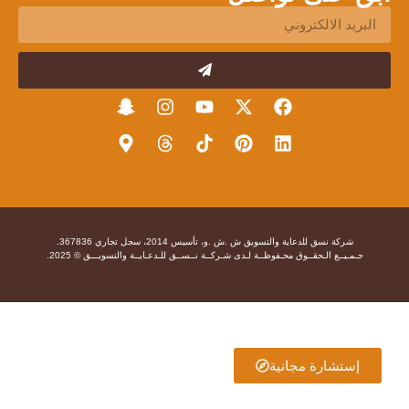
شركة نسق للدعاية والتسويق ش .ش .و، تأسيس 2014، سجل تجاري 367836.
جـمـيــع الـحقــوق محـفوظــة لـدى شـركــة نــســق للـدعـايــة والتسويـــق © 2025.
إستشارة مجانية