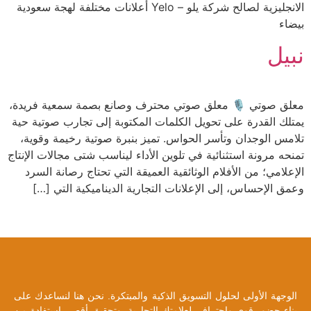
الانجليزية لصالح شركة يلو – Yelo أعلانات مختلفة لهجة سعودية
بيضاء
نبيل
معلق صوتي 🎙️ معلق صوتي محترف وصانع بصمة سمعية فريدة،
يمتلك القدرة على تحويل الكلمات المكتوبة إلى تجارب صوتية حية
تلامس الوجدان وتأسر الحواس. تميز بنبرة صوتية رخيمة وقوية،
تمنحه مرونة استثنائية في تلوين الأداء ليناسب شتى مجالات الإنتاج
الإعلامي؛ من الأفلام الوثائقية العميقة التي تحتاج رصانة السرد
وعمق الإحساس، إلى الإعلانات التجارية الديناميكية التي […]
الوجهة الأولى لحلول التسويق الذكية والمبتكرة. نحن هنا لنساعدك على
بناء حضور قوي واحترافي لعلامتك التجارية، وتحقيق أقصى استفادة من