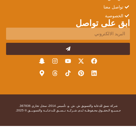
تواصل معنا
الخصوصية
ابق على تواصل
شركة نسق للدعاية والتسويق ش .ش .و، تأسيس 2014، سجل تجاري 367836.
جـمـيــع الـحقــوق محـفوظــة لـدى شـركــة نــســق للـدعـايــة والتسويـــق © 2025.