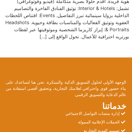
هوية فريدة. أقدم حلولاً بصرية متكاملة (فيديو وفوتوغرافي)
تشمل: Interior & Hotels: توثيق الفنادق الفاخرة والتصاميم
الداخلية بزوايا سينمائية تبرز التفاصيل. Events: اقتناص اللحظات
العفوية وتوثيق الفعاليات والمناسبات بطاقة وحيوية. Headshots
& Portraits: إبراز كاريزما الشخصية وموثوقيتها عبر لقطات
بورتريه احترافية للأعمال. نحول الواقع إلى […]
الوجهة الأولى لحلول التسويق الذكية والمبتكرة. نحن هنا لنساعدك على
بناء حضور قوي واحترافي لعلامتك التجارية، وتحقيق أقصى استفادة من
عالم الدعاية والتسويق الرقمي.
خدماتنا
إدارة منصات التواصل الاجتماعي
الحملات الإعلانية الممولة
تصميم الهوية التجارية