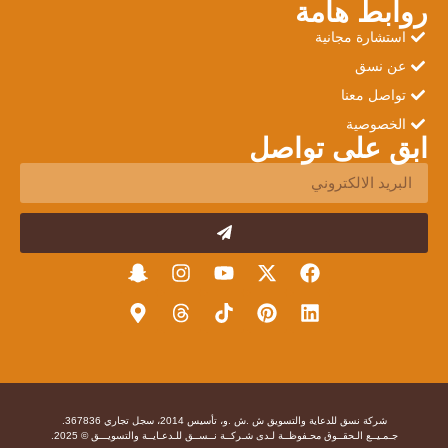
روابط هامة
استشارة مجانية
عن نسق
تواصل معنا
الخصوصية
ابق على تواصل
شركة نسق للدعاية والتسويق ش .ش .و، تأسيس 2014، سجل تجاري 367836.
جـمـيــع الـحقــوق محـفوظــة لـدى شـركــة نــســق للـدعـايــة والتسويـــق © 2025.