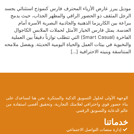
موديل يبرز عارض الأزياء المحترف فارس كنموذج استثنائي يجسد
الرجل المثقف ذو الحضور الراقي والمظهر الجذاب، حيث يدمج
ببراعة بين الكاريزما الذهنية والجاذبية البصرية الآسرة أمام
العدسة. يمثل فارس الخيار الأمثل لحملات الملابس الكاجوال
الفاخرة (Smart Casual) التي تتطلب توازناً دقيقاً بين العملية
والنخبوية في بيئات العمل والحياة اليومية الحديثة. وبفضل ملامحه
المتناسقة وبنيته الاحترافية […]
الوجهة الأولى لحلول التسويق الذكية والمبتكرة. نحن هنا لنساعدك على
بناء حضور قوي واحترافي لعلامتك التجارية، وتحقيق أقصى استفادة من
عالم الدعاية والتسويق الرقمي.
خدماتنا
إدارة منصات التواصل الاجتماعي