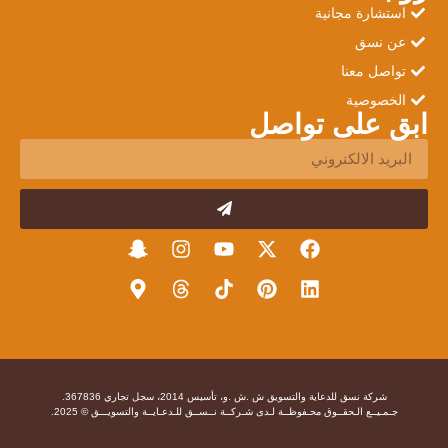
استشارة مجانية
عن نسق
تواصل معنا
الخصوصية
ابق على تواصل
شركة نسق للدعاية والتسويق ش .ش .و، تأسيس 2014، سجل تجاري 367836.
جـمـيــع الـحقــوق محـفوظــة لـدى شـركــة نــســق للـدعـايــة والتسويـــق © 2025.