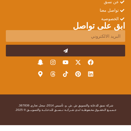
عن نسق
تواصل معنا
الخصوصية
ابق على تواصل
شركة نسق للدعاية والتسويق ش .ش .و، تأسيس 2014، سجل تجاري 367836.
جـمـيــع الـحقــوق محـفوظــة لـدى شـركــة نــســق للـدعـايــة والتسويـــق © 2025.