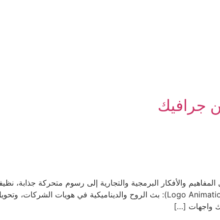
 جرافيك
لمفاهيم والأفكار البرمجية والتجارية إلى رسوم متحركة جذابة، نظيفة
والتعريفية بوضوح واحترافية. 💎 تحريك الشعارات (Logo Animation): بث الروح والدي
يك واجهات […]