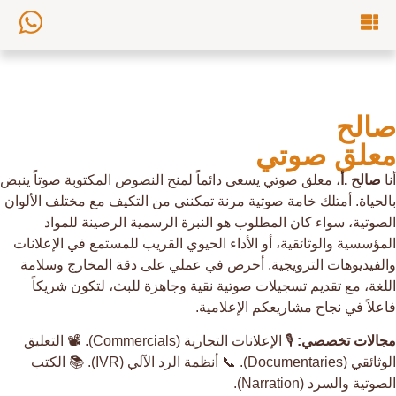
صالح
معلق صوتي
أنا
صالح .أ
، معلق صوتي يسعى دائماً لمنح النصوص المكتوبة صوتاً ينبض
بالحياة. أمتلك خامة صوتية مرنة تمكنني من التكيف مع مختلف الألوان
الصوتية، سواء كان المطلوب هو النبرة الرسمية الرصينة للمواد
المؤسسية والوثائقية، أو الأداء الحيوي القريب للمستمع في الإعلانات
والفيديوهات الترويجية. أحرص في عملي على دقة المخارج وسلامة
اللغة، مع تقديم تسجيلات صوتية نقية وجاهزة للبث، لتكون شريكاً
فاعلاً في نجاح مشاريعكم الإعلامية.
مجالات تخصصي:
🎙️ الإعلانات التجارية (Commercials). 📽️ التعليق
الوثائقي (Documentaries). 📞 أنظمة الرد الآلي (IVR). 📚 الكتب
الصوتية والسرد (Narration).