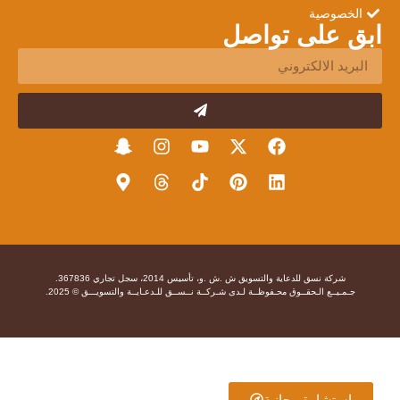
الخصوصية
ابق على تواصل
شركة نسق للدعاية والتسويق ش .ش .و، تأسيس 2014، سجل تجاري 367836.
جـمـيــع الـحقــوق محـفوظــة لـدى شـركــة نــســق للـدعـايــة والتسويـــق © 2025.
إستشارة مجانية