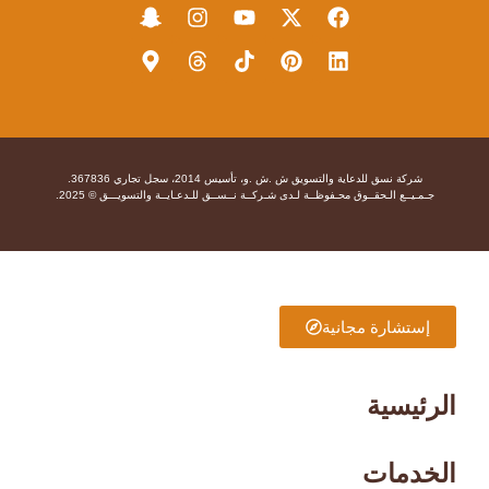
شركة نسق للدعاية والتسويق ش .ش .و، تأسيس 2014، سجل تجاري 367836.
جـمـيــع الـحقــوق محـفوظــة لـدى شـركــة نــســق للـدعـايــة والتسويـــق © 2025.
إستشارة مجانية
الرئيسية
الخدمات