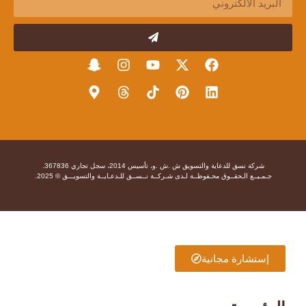
شركة نسق للدعاية والتسويق ش .ش .و، تأسيس 2014، سجل تجاري 367836.
جـمـيــع الـحقــوق محـفوظــة لـدى شـركــة نــســق للـدعـايــة والتسويـــق © 2025.
إستشارة مجانية